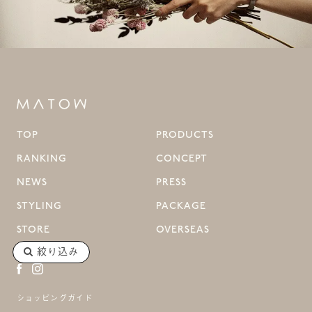
TOP
PRODUCTS
RANKING
CONCEPT
NEWS
PRESS
STYLING
PACKAGE
STORE
OVERSEAS
絞り込み
ショッピングガイド