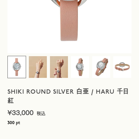
SHIKI ROUND SILVER 白亜 / HARU 千日
紅
¥
33,000
pt
300