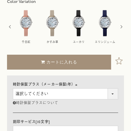
花
千日紅
かすみ草
ユーカリ
エリンジューム
ケ
カートに入れる
時計保証プラス（メーカー保証1年）
(
必
時計保証プラスについて
須
)
刻印サービス[10文字]