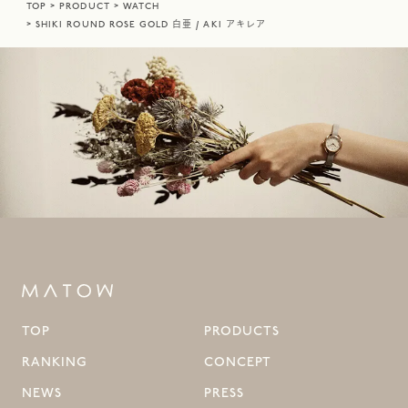
TOP
PRODUCT
WATCH
SHIKI ROUND ROSE GOLD 白亜 / AKI アキレア
TOP
PRODUCTS
RANKING
CONCEPT
NEWS
PRESS