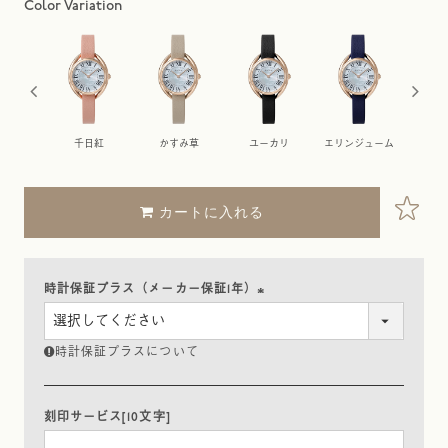
花
千日紅
かすみ草
ユーカリ
エリンジューム
ケ
カートに入れる
時計保証プラス（メーカー保証1年）
(
必
時計保証プラスについて
須
)
刻印サービス[10文字]