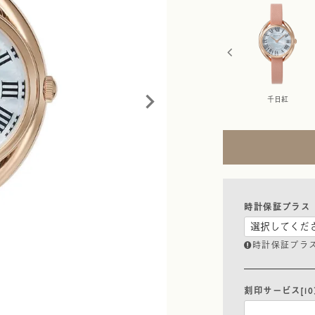
チューリップ
金花
黒花
千日紅
時計保証プラス
時計保証プラ
刻印サービス[10