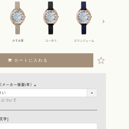
かすみ草
ユーカリ
エリンジューム
ケイトウ
カートに入れる
（メーカー保証1年）
(
スについて
必
須
)
文字]