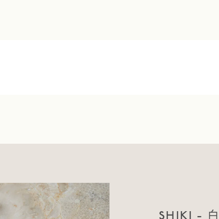
）
SHIKI - 