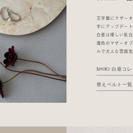
文字盤にマザー
字にアップデート
白亜は優しい乳白
濁色のマザーオ
ルで大人な雰囲
SHIKI 白亜コ
替えベルト一覧