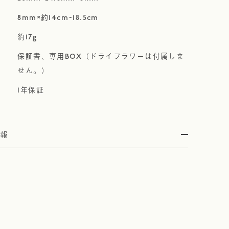
8mm×約14cm~18.5cm
約17g
保証書、専用BOX（ドライフラワーは付属しま
せん。）
1年保証
情報