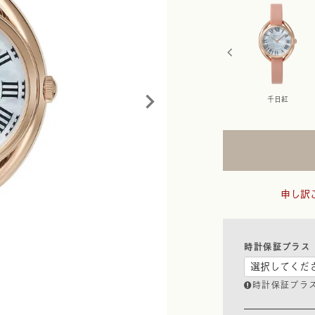
チューリップ
金花
黒花
千日紅
申し訳
時計保証プラス
時計保証プラ