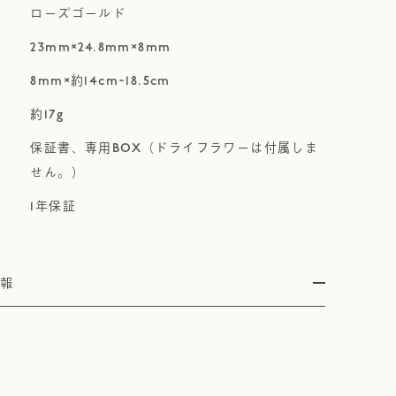
ローズゴールド
23mm×24.8mm×8mm
8mm×約14cm~18.5cm
約17g
保証書、専用BOX（ドライフラワーは付属しま
せん。）
1年保証
情報