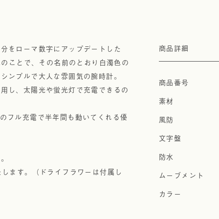
部分をローマ数字にアップデートした
商品詳細
色のことで、その名前のとおり白濁色の
、シンプルで大人な雰囲気の腕時計。
採用し、太陽光や蛍光灯で充電できるの
。一度のフル充電で半年間も動いてくれる優
に。
たします。（ドライフラワーは付属し