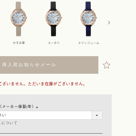
かすみ草
ユーカリ
エリンジューム
ケイトウ
再入荷お知らせメール
ございません。ただいま在庫がございません。
（メーカー保証1年）
(
スについて
必
須