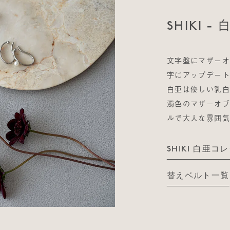
SHIKI - 
文字盤にマザー
字にアップデート
白亜は優しい乳白
濁色のマザーオ
ルで大人な雰囲
SHIKI 白亜コ
替えベルト一覧