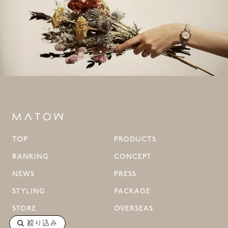
TOP
PRODUCTS
RANKING
CONCEPT
NEWS
PRESS
STYLING
PACKAGE
STORE
OVERSEAS
絞り込み