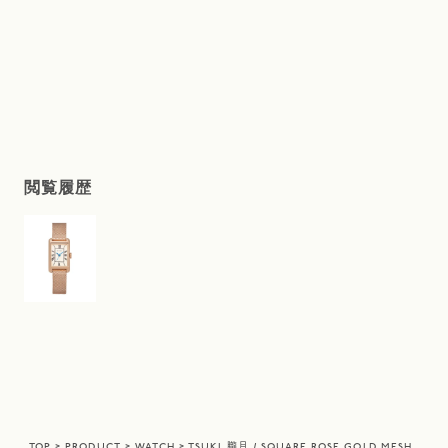
閲覧履歴
TOP
PRODUCT
WATCH
TSUKI 朧月 / SQUARE ROSE GOLD MESH