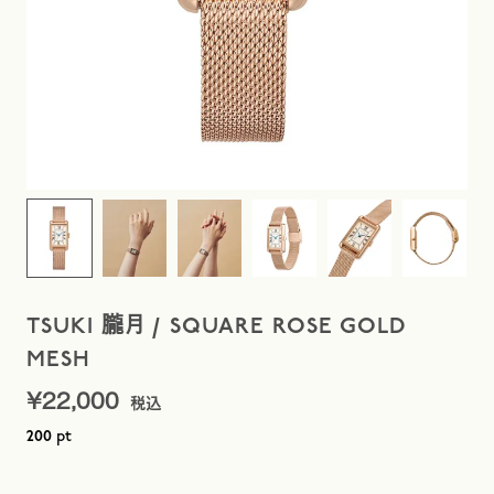
TSUKI 朧月 / SQUARE ROSE GOLD
MESH
¥
22,000
pt
200