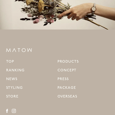
TOP
PRODUCTS
RANKING
CONCEPT
NEWS
PRESS
STYLING
PACKAGE
STORE
OVERSEAS