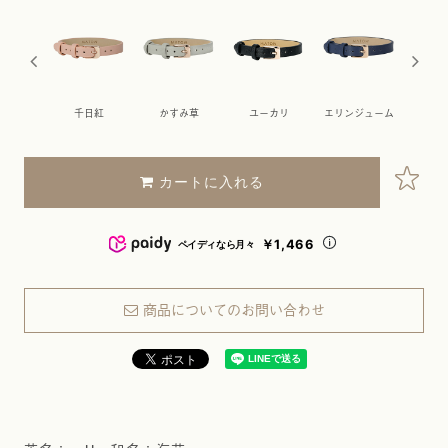
リップ
千日紅
かすみ草
ユーカリ
エリンジューム
ケ
カートに入れる
￥1,466
ペイディなら月々
商品についてのお問い合わせ