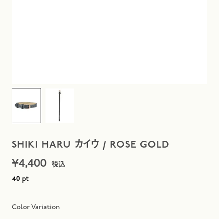
SHIKI HARU カイウ / ROSE GOLD
¥
4,400
pt
40