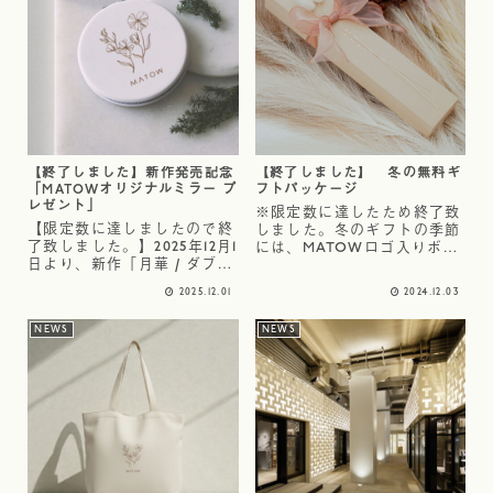
【終了しました】新作発売記念
【終了しました】 冬の無料ギ
「MATOWオリジナルミラー プ
フトパッケージ
レゼント」
※限定数に達したため終了致
【限定数に達しましたので終
しました。冬のギフトの季節
了致しました。】2025年12月1
には、MATOWロゴ入りボッ
日より、新作「月華 / ダブル
クスに桃色のリボンを巻い
ターン」の発売を記念して、
て、心を込めてお届けいたし
2025.12.01
2024.12.03
腕時計をご購入いただいたお
ます。※ご希望の方は、買い
客様へ MATOWオリジナルミ
物カゴのギフト包装にて「希
NEWS
NEWS
ラー（コンパクト）を先着順
望する」を選択ください。
でプレゼントいたします。静
左：SHIKIコレクション、
かに咲く花のイラ...
TSU...