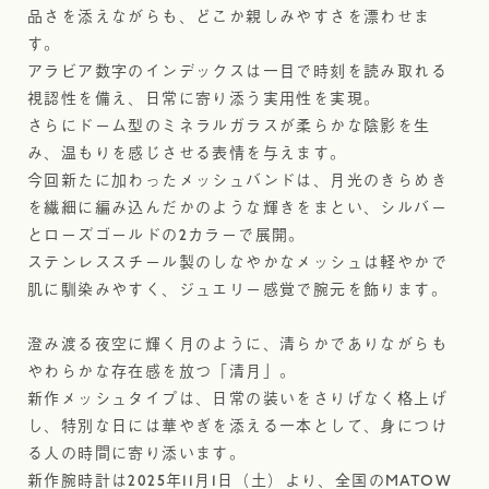
品さを添えながらも、どこか親しみやすさを漂わせま
す。
アラビア数字のインデックスは一目で時刻を読み取れる
視認性を備え、日常に寄り添う実用性を実現。
さらにドーム型のミネラルガラスが柔らかな陰影を生
み、温もりを感じさせる表情を与えます。
今回新たに加わったメッシュバンドは、月光のきらめき
を繊細に編み込んだかのような輝きをまとい、シルバー
とローズゴールドの2カラーで展開。
ステンレススチール製のしなやかなメッシュは軽やかで
肌に馴染みやすく、ジュエリー感覚で腕元を飾ります。
澄み渡る夜空に輝く月のように、清らかでありながらも
やわらかな存在感を放つ「清月」。
新作メッシュタイプは、日常の装いをさりげなく格上げ
し、特別な日には華やぎを添える一本として、身につけ
る人の時間に寄り添います。
新作腕時計は2025年11月1日（土）より、全国のMATOW