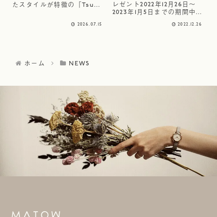
レゼント2022年12月26日～
たスタイルが特徴の「Tsuki
2023年1月5日までの期間中
Collection/月華」から、新
HAPPY NEW YEAR! ノベル
作「月華/シングルレザー」
2026.07.15
2022.12.26
ティキャンペーンを開催。
を2026年7月17日（金）よ
時計本体を購入の方に先着で
り、MATOW取り扱い店舗お
「アロマワックスバー2個セ
よび公式オンラインストアに
ット」が特別なラッピングで
て発売開始...
プレゼン...
ホーム
NEWS