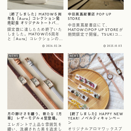
［終了しました］MATOW５周
中目黒蔦屋書店 POP UP
年＆「Aura」コレクション発
STORE
売記念 オリジナルトートバッ
中目黒蔦屋書店にて、
グ プレゼントキャンペーン
限定数に達したため終了いた
MATOWのPOP UP STOREが
しました。MATOWの5周年
期間限定で開催。TSUKIコレ
と「Aura」コレクションの発
クションをフルラインナップ
売を記念したノベルティキャ
ご用意して皆様のお越しをお
2026.02.24
2025.10.03
ンペーンを実施いたします。
持ち致しております。近くに
期間中、対象の腕時計をご購
お越しの際は、ぜひお立ち寄
NEWS
NEWS
入いただいたお客様へ、
りくださいませ。POP UP
MATOWオリジナルデザイン
STORE期間：2...
のトートバッグを数量限定で
プ...
月の静けさを纏う、新たな『月
【終了しました】HAPPY NEW
華』 レザーモデル４型登場。
YEAR! ノベルティキャンペー
ン
エレガントで上品な雰囲気を
オリジナルアロマワックスプ
纏い、洗練された美を追求し