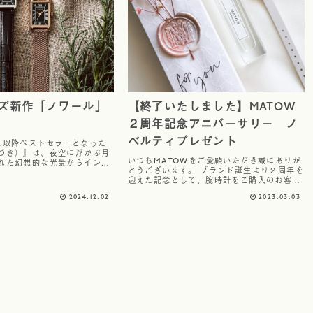
ズ新作「ノワール」
【終了いたしました】MATOW
２周年記念アニバーサリー ノ
ベルティプレゼント
ス以降ベストセラーとなった
づき）』は、夜空に浮かぶ月
いつもMATOWをご愛顧いただき誠にありが
れた幻想的な光景からインス
とうございます。 ブランド誕生より２周年を
受け、日本の詩情を現代的に
迎えた記念として、腕時計をご購入のお客様
ンで国内外の女性から高い支
に感謝の気持ちをお送りいたします。
。今回の新作『ノワール』
2024.12.02
2023.03.03
MATOWらしい華やかなパッケージに、心安
らぐラベンダー、マンダリンとシダーウッ...