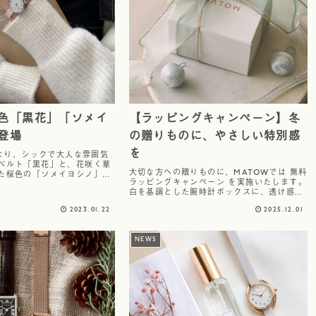
色「黒花」「ソメイ
【ラッピングキャンペーン】冬
登場
の贈りものに、やさしい特別感
を
ズより、シックで大人な雰囲気
ベルト「黒花」と、花咲く華
大切な方への贈りものに、MATOWでは 無料
た桜色の「ソメイヨシノ」の
ラッピングキャンペーン を実施いたします。
登場。※SHIKIシリーズのみ
白を基調とした腕時計ボックスに、透け感の
す。
あるミントグリーン×ゴールド縁取りのリボ
2023.01.22
2025.12.01
ンを丁寧におかけしてお届けします。上品で
やわらかな雰囲気の仕上がりは、ベー...
NEWS