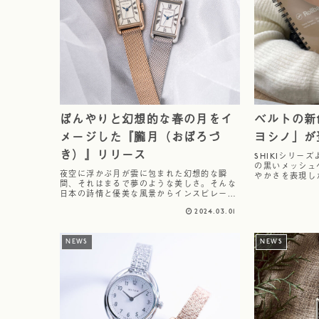
ぼんやりと幻想的な春の月をイ
ベルトの新
メージした『朧月（おぼろづ
ヨシノ」が
き）』リリース
SHIKIシリー
の黒いメッシュ
夜空に浮かぶ月が雲に包まれた幻想的な瞬
やかさを表現し
間、それはまるで夢のような美しさ。そんな
2色のベルトが新
日本の詩情と優美な風景からインスピレーシ
使用いただけま
ョンを得た「朧月」コレクションは、洗練さ
2024.03.01
れた美しさと精巧なデザインが魅力の腕時計
です。 ローマ数字のインデックスと美しい
ブ...
NEWS
NEWS