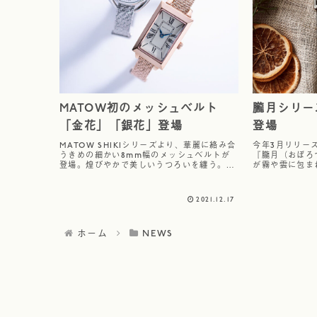
MATOW初のメッシュベルト
朧月シリー
「金花」「銀花」登場
登場
MATOW SHIKIシリーズより、華麗に絡み合
今年3月リリー
うきめの細かい8mm幅のメッシュベルトが
『朧月（おぼろ
登場。煌びやかで美しいうつろいを纏う。着
が霧や雲に包ま
飾るときのためのものとして生まれた飾り花
ピレーションを
を纏うことで、全ての女性を手元から輝かせ
表現したデザイ
てくれます。※メッシュベルトは、...
持を得ています
2021.12.17
で...
ホーム
NEWS