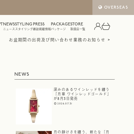
OVERSEAS
PT
NEWS
STYLING
PRESS
PACKAGE
STORE
ニュース
スタイリング
雑誌掲載情報
パッケージ
取扱店一覧
お盆期間の出荷及び問い合わせ業務のお知らせ
NEWS
深みのあるワインレッドを纏う
「月華 ワインレッドゴールド」
が8月3日発売
2026.07.31
月の静けさを纏う、新たな『月