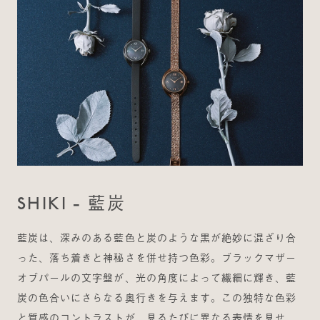
SHIKI - 藍炭
藍炭は、深みのある藍色と炭のような黒が絶妙に混ざり合
った、落ち着きと神秘さを併せ持つ色彩。ブラックマザー
オブパールの文字盤が、光の角度によって繊細に輝き、藍
炭の色合いにさらなる奥行きを与えます。この独特な色彩
と質感のコントラストが、見るたびに異なる表情を見せ、