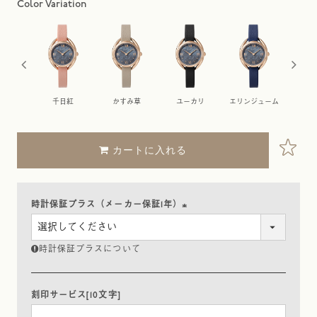
花
千日紅
かすみ草
ユーカリ
エリンジューム
ケ
カートに入れる
時計保証プラス（メーカー保証1年）
(
必
時計保証プラスについて
須
)
刻印サービス[10文字]