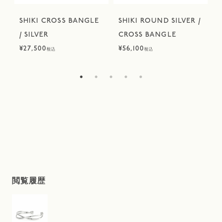
R
SHIKI CROSS BANGLE
SHIKI ROUND SILVER /
/ SILVER
CROSS BANGLE
/
¥
27,500
¥
56,100
¥
税込
税込
閲覧履歴