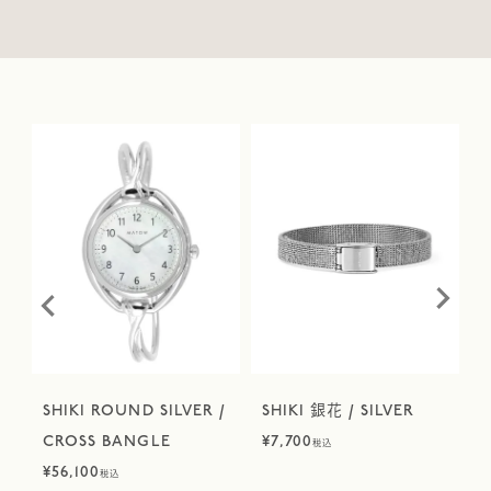
I
SHIKI ROUND SILVER /
SHIKI 銀花 / SILVER
S
CROSS BANGLE
¥
7,700
税込
¥
56,100
¥
税込