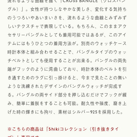
流れるような曲線を描く「CROSS BANGLE（クロスバン
グル）」。女性が持つしなやかな美しさ、変化する気持ち
のうつろいやあいまいさを、流れるような曲線とみずみず
しいテクスチャで表現している。もちろん、このままアク
セサリーバングルとしても着用可能ではあるが、このアイ
テムにはもうひとつの着用方法が。別売のウォッチケース
時計本体と組み合わせることで、バングルタイプのウォッ
チベルトとしても使用することが出来る。バングルの両先
端がフックのように湾曲しており、時計本体のベルトを引
き通すためのラグに引っ掛けると、今まで見たことの無い
ような洗練されたデザインのバングルウォッチが完成す
る。バングルの両サイド部分を押し込むだけでフックが緩
み、簡単に着脱をすることも可能。耐久性や強度、磨き上
げた時の輝きにも拘り、素材はシルバー925を採用した。
※こちらの商品は「Shikiコレクション（引き抜きタイ