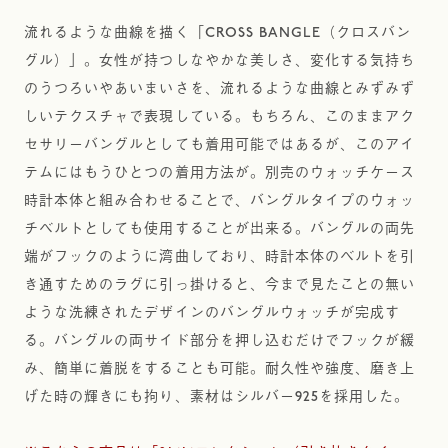
流れるような曲線を描く「CROSS BANGLE（クロスバン
グル）」。女性が持つしなやかな美しさ、変化する気持ち
のうつろいやあいまいさを、流れるような曲線とみずみず
しいテクスチャで表現している。もちろん、このままアク
セサリーバングルとしても着用可能ではあるが、このアイ
テムにはもうひとつの着用方法が。別売のウォッチケース
時計本体と組み合わせることで、バングルタイプのウォッ
チベルトとしても使用することが出来る。バングルの両先
端がフックのように湾曲しており、時計本体のベルトを引
き通すためのラグに引っ掛けると、今まで見たことの無い
ような洗練されたデザインのバングルウォッチが完成す
る。バングルの両サイド部分を押し込むだけでフックが緩
み、簡単に着脱をすることも可能。耐久性や強度、磨き上
げた時の輝きにも拘り、素材はシルバー925を採用した。