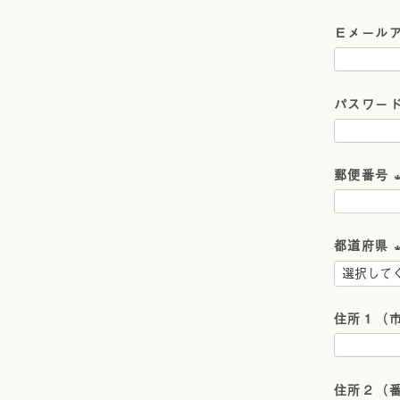
Ｅメール
パスワー
郵便番号
(
都道府県
(
)
住所１（
)
住所２（