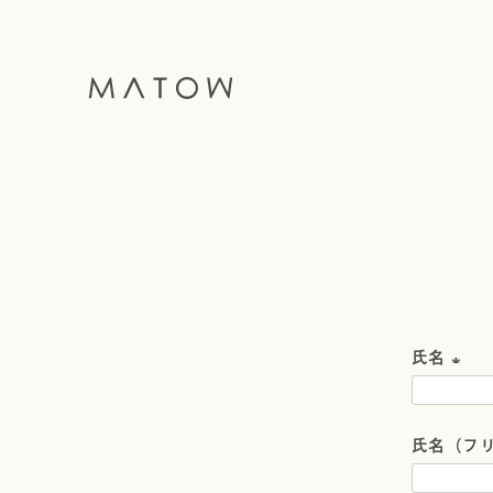
氏名
(
必
氏名（フ
須
)