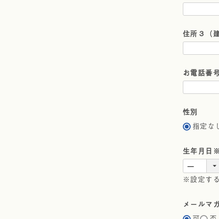
住所３（
お電話番
性別
指定な
生年月日
※設定す
メールマ
可
否