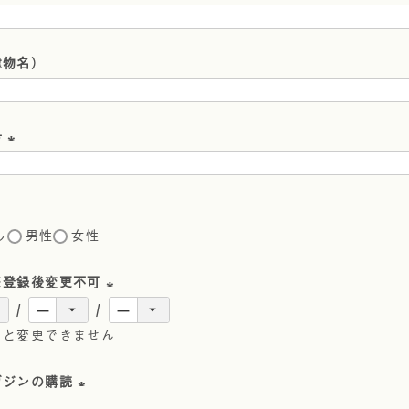
須
(
)
必
建物名）
須
)
号
(
必
須
し
男性
女性
)
※登録後変更不可
(
ると変更できません
必
須
ガジンの購読
)